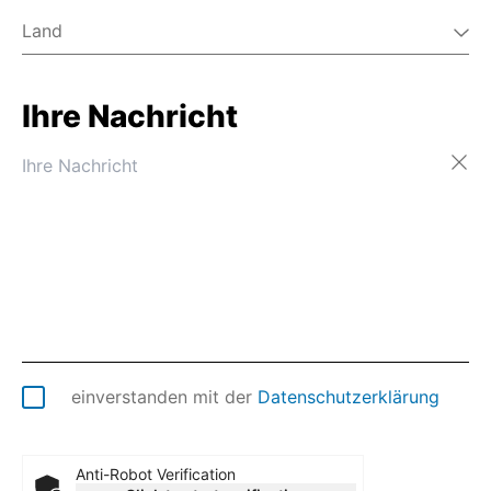
Land
Ihre Nachricht
Afghanistan
Ägypten
Ålandinseln
Albanien
Algerien
Amerikanisch-Samoa
Amerikanische Jungferninseln
Amerikanische Überseeinseln
Andorra
Angola
Anguilla
einverstanden mit der
Datenschutzerklärung
Antarktis
Antigua und Barbuda
Äquatorialguinea
Anti-Robot Verification