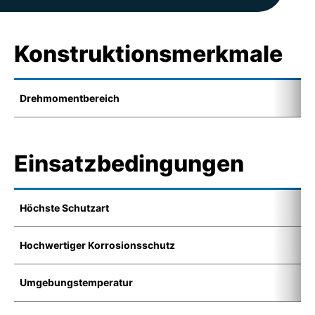
Konstruktionsmerkmale
Drehmomentbereich
1
Einsatzbedingungen
Höchste Schutzart
I
Hochwertiger Korrosionsschutz
K
Umgebungstemperatur
-