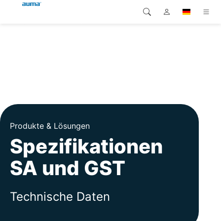
Suche
Global
Produkte
Europa
Lösungen
Downloads
Asien und Pazifik
Service
Nordamerika
Produkte & Lösungen
Spezifikationen
Karriere
SA und GST
Unternehmen
Kontakt
Technische Daten