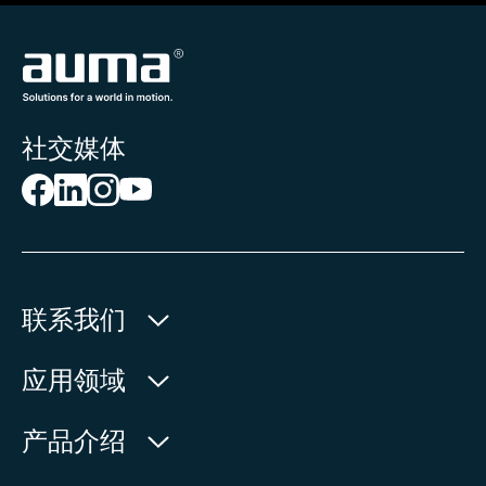
社交媒体
联系我们
欧玛执行器(中国)有限公司
应用领域
人民北路171号
水利
产品介绍
中国，江苏省，太仓市
石油天然气