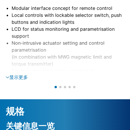
Modular interface concept for remote control
Local controls with lockable selector switch, push
buttons and indication lights
LCD for status monitoring and parametrisation
support
Non-intrusive actuator setting and control
parametrisation
(in combination with MWG magnetic limit and
torque transmitter)
Separate mounting onto wall bracket
显示更多
Motor control via reversing contactors or
thyristors
Phase monitoring with automatic phase correction
External 24 V DC supply (option)
规格
关键信息一览