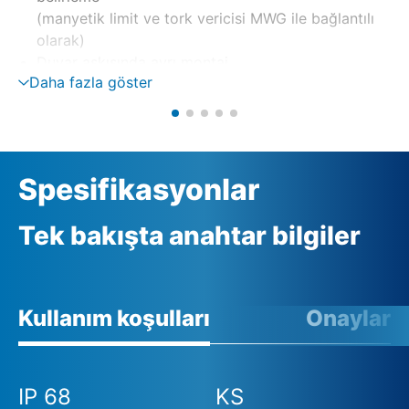
(manyetik limit ve tork vericisi MWG ile bağlantılı
olarak)
Duvar askısında ayrı montaj
Daha fazla göster
Tersleme kontaktörleri veya tristörler üzerinden
motor kumandası
Otomatik faz düzeltme ile faz denetimi
Harici 24 V DC besleme (opsiyon)
Spesifikasyonlar
Tek bakışta anahtar bilgiler
Kullanım koşulları
Onaylar
IP 68
KS