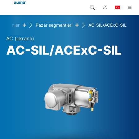
+
+
Çözümler
Pazar segmentleri
AC-SIL/ACExC-SIL
Arama
Global
Ürünler
AC (ekranlı)
Avrupa
Çözümler
AC-SIL/ACExC-SIL
Downloads
Asya ve Pasifik
Servis
Kuzey Amerika
Şirketler
İrtibat kurulacak kişi