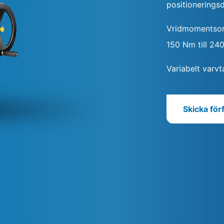
positioneringsd
Vridmomentso
150 Nm till 2
Variabelt varvt
Skicka för