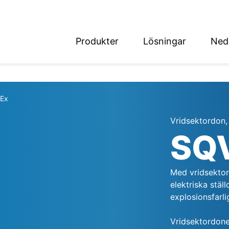
Produkter
Lösningar
Ned
English
Deutsch
Ex
Vridsektordon, 
SQ
det
Med vridsektor
elektriska stäl
explosionsfarli
Vridsektordone