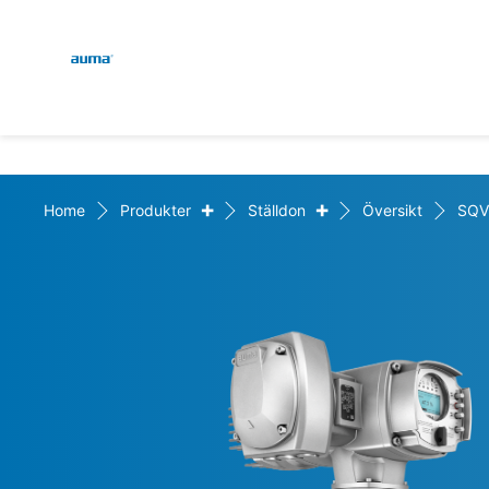
Global
Sök
Europa
+
+
Home
Produkter
Ställdon
Översikt
SQV
Asien och Stillahavsområ
Nordamerika