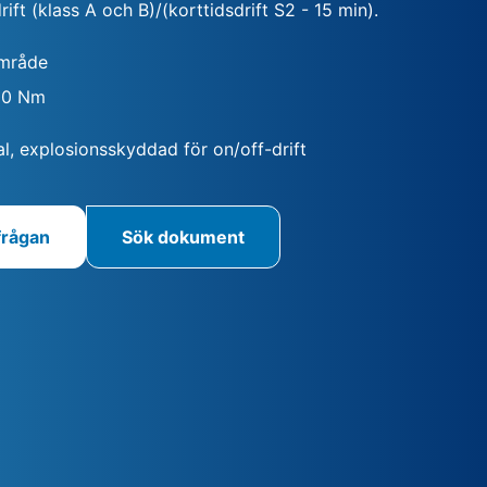
rift (klass A och B)/(korttidsdrift S2 - 15 min).
mråde
400 Nm
al, explosionsskyddad för on/off-drift
frågan
Sök dokument