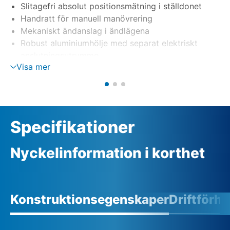
Slitagefri absolut positionsmätning i ställdonet
Handratt för manuell manövrering
Mekaniskt ändanslag i ändlägena
Robust aluminiumhölje med separat elektriskt
anslutningsutrymme
Visa mer
Specifikationer
Nyckelinformation i korthet
Konstruktionsegenskaper
Driftförh