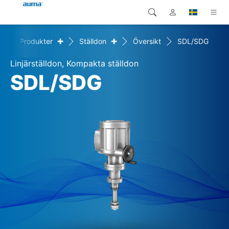
+
+
e
Produkter
Ställdon
Översikt
SDL/SDG
Sök
Global
Produkter
Linjärställdon, Kompakta ställdon
Europa
Lösningar
SDL/SDG
Nedladdningar
Asien och Stillahavsområdet
Service
Nordamerika
Företag
Kontakt