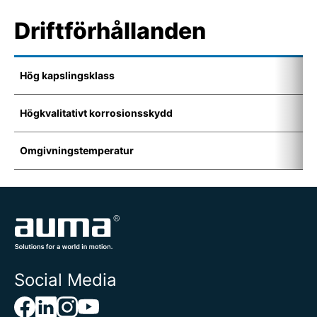
Driftförhållanden
Hög kapslingsklass
I
Högkvalitativt korrosionsskydd
K
Omgivningstemperatur
-
Social Media