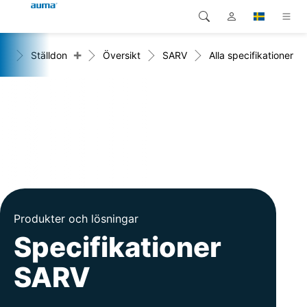
+
+
Ställdon
Översikt
SARV
Alla specifikationer
Sök
Global
Produkter
Europa
Lösningar
Nedladdningar
Asien och Stillahavsområdet
Service
Nordamerika
Företag
Produkter och lösningar
Kontakt
Specifikationer
SARV