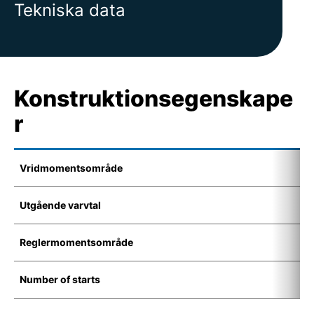
Tekniska data
Konstruktionsegenskape
r
Vridmomentsområde
1
Utgående varvtal
6
Reglermomentsområde
1
Number of starts
1