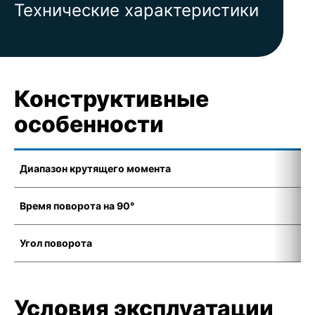
Технические характеристики
Конструктивные
особенности
Диапазон крутящего момента
5
Время поворота на 90°
4
Угол поворота
7
Условия эксплуатации