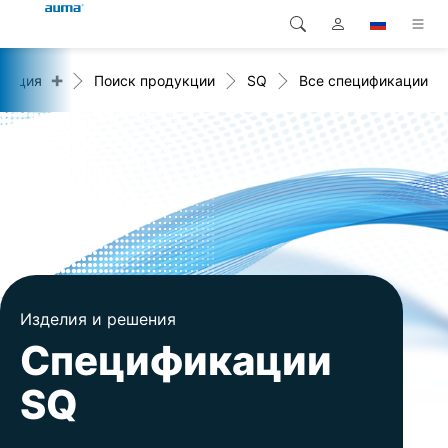
+
укция
Поиск продукции
SQ
Все спецификации
Поиск
Global
Продукция
Европа
Решения
Загрузки
Азия и Тихий океан
Сервисная служба
Северная Америка
Предприятие
Изделия и решения
Контакт
Спецификации
SQ