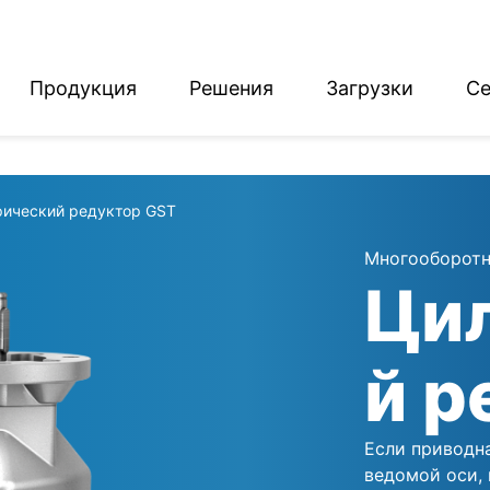
Продукция
Решения
Загрузки
Се
English
Deutsch
ический редуктор GST
Многооборотн
Ци
й р
Если приводн
ведомой оси,