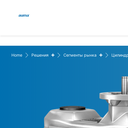
Global
Поиск
Европа
+
+
Home
Решения
Сегменты рынка
Цилиндр
Азия и Тихий океан
Северная Америка