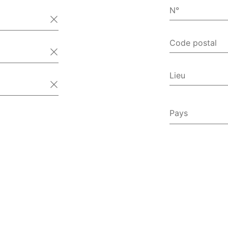
N°
Code postal
Lieu
Pays
Afghanist
Afrique d
Albanie
Algérie
Allemagn
Andorre