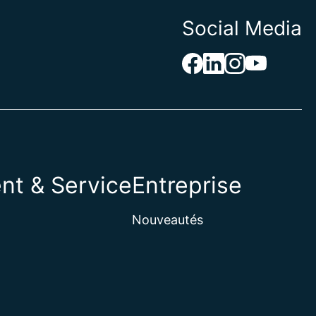
Social Media
e
erzégovine
aso
nt & Service
Entreprise
e
n
Nouveautés