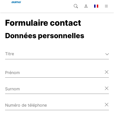
Formulaire contact
Recherche
Global
Produits
Données personnelles
Europe
Solutions
Téléchargements
Asie et Océanie
Titre
SAV support
M.
Amérique du Nord
Mme
Prénom
Entreprise
Divers
Contact
Surnom
Numéro de téléphone