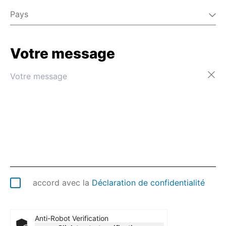
Pays
Votre message
Afghanistan
Afrique du Sud
Albanie
Algérie
Allemagne
Andorre
Angola
Anguilla
Antarctique
Antigua-et-Barbuda
Arabie saoudite
accord avec la
Déclaration de confidentialité
Argentine
Arménie
Aruba
Anti-Robot Verification