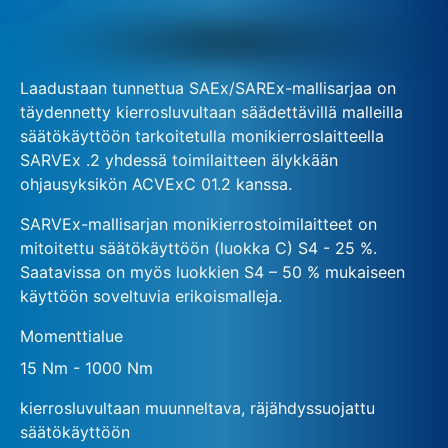
Laadustaan tunnettua SAEx/SAREx-mallisarjaa on
täydennetty kierrosluvultaan säädettävillä malleilla
säätökäyttöön tarkoitetulla monikierroslaitteella
SARVEx .2 yhdessä toimilaitteen älykkään
ohjausyksikön ACVExC 01.2 kanssa.
SARVEx-mallisarjan monikierrostoimilaitteet on
mitoitettu säätökäyttöön (luokka C) S4 - 25 %.
Saatavissa on myös luokkien S4 – 50 % mukaiseen
käyttöön soveltuvia erikoismalleja.
Momenttialue
15 Nm - 1000 Nm
kierrosluvultaan muunneltava, räjähdyssuojattu
säätökäyttöön