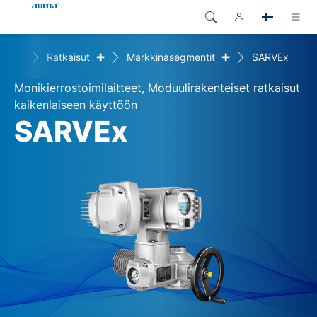
+
+
Home
Ratkaisut
Markkinasegmentit
SARVEx
Haku
Global
Tuotteet
Monikierrostoimilaitteet, Moduulirakenteiset ratkaisut
Eurooppa
Ratkaisut
kaikenlaiseen käyttöön
SARVEx
Dokumentit
Aasia ja Tyynen valtameren
alue
Huolto
Pohjois-Amerikka
Yritys
Yhteystiedot