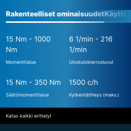
Rakenteelliset ominaisuudet
Käyttö
15 Nm - 1000
6 1/min - 216
Nm
1/min
Momenttialue
Ulostulokierrosluvut
15 Nm - 350 Nm
1500 c/h
Säätömomenttialue
Kytkentätiheys (maks.)
Katso kaikki erittelyt