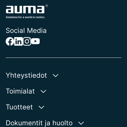
Social Media
Yhteystiedot
AUMA Riester
Toimialat
GmbH & Co. KG
Aumastr 1
Vesi
Tuotteet
79379 Muellheim | Germany
Öljy ja kaasu
Tuotehaku
Dokumentit ja huolto
Näytä kartalla