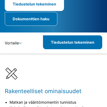
Tiedustelun tekeminen
Dokumenttien haku
Tiedustelun tekeminen
Vorteile
Lisätietoja
Määritelmät
Yhdisteltävät tuotteet
Vastaavat tuotteet
Rakenteelliset ominaisuudet
Matkan ja vääntömomentin tunnistus