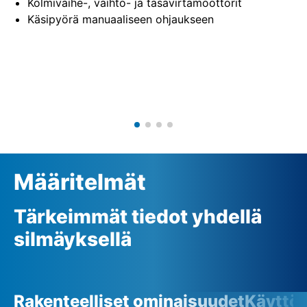
Kolmivaihe-, vaihto- ja tasavirtamoottorit
Käsipyörä manuaaliseen ohjaukseen
Määritelmät
Tärkeimmät tiedot yhdellä
silmäyksellä
Rakenteelliset ominaisuudet
Käyttö