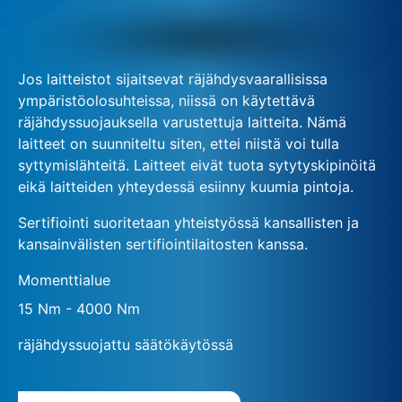
Jos laitteistot sijaitsevat räjähdysvaarallisissa
ympäristöolosuhteissa, niissä on käytettävä
räjähdyssuojauksella varustettuja laitteita. Nämä
laitteet on suunniteltu siten, ettei niistä voi tulla
syttymislähteitä. Laitteet eivät tuota sytytyskipinöitä
eikä laitteiden yhteydessä esiinny kuumia pintoja.
Sertifiointi suoritetaan yhteistyössä kansallisten ja
kansainvälisten sertifiointilaitosten kanssa.
Momenttialue
15 Nm - 4000 Nm
räjähdyssuojattu säätökäytössä