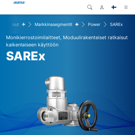
+
+
Ratkaisut
Markkinasegmentit
Power
SAREx
Haku
Global
Tuotteet
Monikierrostoimilaitteet, Moduulirakenteiset ratkaisut
Eurooppa
Ratkaisut
kaikenlaiseen käyttöön
SAREx
Dokumentit
Aasia ja Tyynen valtameren
alue
Huolto
Pohjois-Amerikka
Yritys
Yhteystiedot