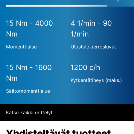
15 Nm - 4000
4 1/min - 90
Nm
1/min
Momenttialue
Ulostulokierrosluvut
15 Nm - 1600
1200 c/h
Nm
Kytkentätiheys (maks.)
Säätömomenttialue
Katso kaikki erittelyt
Yhdisteltävät tuotteet