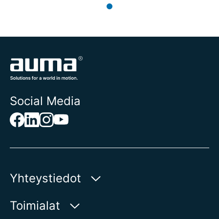
Social Media
Yhteystiedot
AUMA Riester
Toimialat
GmbH & Co. KG