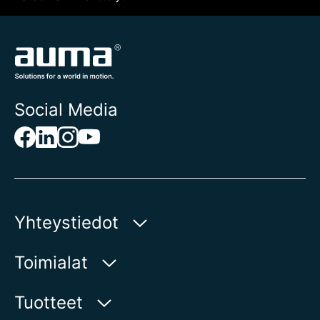
Social Media
Yhteystiedot
AUMA Riester
Toimialat
GmbH & Co. KG
Aumastr 1
Vesi
Tuotteet
79379 Muellheim | Germany