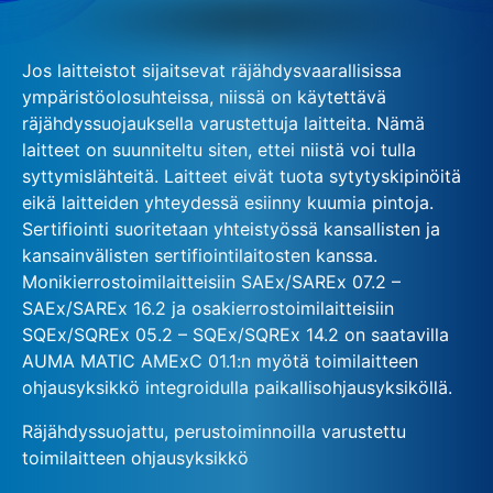
Jos laitteistot sijaitsevat räjähdysvaarallisissa
ympäristöolosuhteissa, niissä on käytettävä
räjähdyssuojauksella varustettuja laitteita. Nämä
laitteet on suunniteltu siten, ettei niistä voi tulla
syttymislähteitä. Laitteet eivät tuota sytytyskipinöitä
eikä laitteiden yhteydessä esiinny kuumia pintoja.
Sertifiointi suoritetaan yhteistyössä kansallisten ja
kansainvälisten sertifiointilaitosten kanssa.
Monikierrostoimilaitteisiin SAEx/SAREx 07.2 –
SAEx/SAREx 16.2 ja osakierrostoimilaitteisiin
SQEx/SQREx 05.2 – SQEx/SQREx 14.2 on saatavilla
AUMA MATIC AMExC 01.1:n myötä toimilaitteen
ohjausyksikkö integroidulla paikallisohjausyksiköllä.
Räjähdyssuojattu, perustoiminnoilla varustettu
toimilaitteen ohjausyksikkö