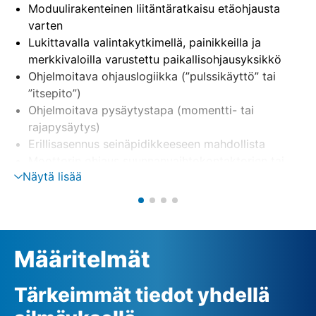
Moduulirakenteinen liitäntäratkaisu etäohjausta
varten
Lukittavalla valintakytkimellä, painikkeilla ja
merkkivaloilla varustettu paikallisohjausyksikkö
Ohjelmoitava ohjauslogiikka (”pulssikäyttö” tai
”itsepito”)
Ohjelmoitava pysäytystapa (momentti- tai
rajapysäytys)
Erillisasennus seinäpidikkeeseen mahdollista
Moottorin ohjaus suunnanvaihtokontaktorien tai
Näytä lisää
tyristorien avulla (optio)
Vaiheenvalvonta, sis. automaattisen
vaihekorjauksen
Ulkoinen 24 V:n (DC) jännitteensyöttö (optio)
Määritelmät
Tärkeimmät tiedot yhdellä