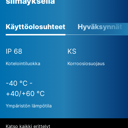
silmäyksellä
Käyttöolosuhteet
Hyväksynnät
IP 68
KS
Kotelointiluokka
Korroosiosuojaus
-40 °C -
+40/+60 °C
Ympäristön lämpötila
Katso kaikki erittelyt