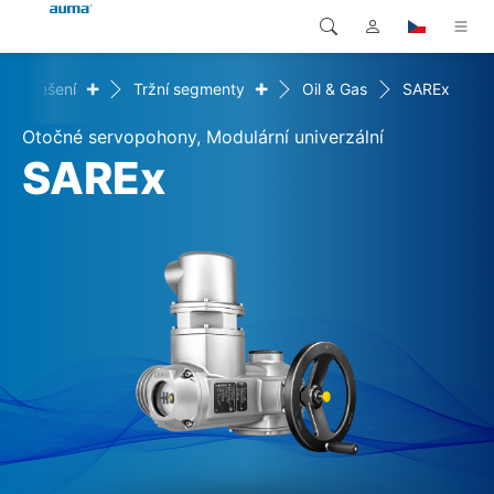
+
+
Řešení
Tržní segmenty
Oil & Gas
SAREx
Vyhledávání
Global
Produkty
Otočné servopohony, Modulární univerzální
Evropa
Řešení
SAREx
Ke stažení
Asie a Pacifik
Servis
Severní Amerika
Společnost
Kontakt