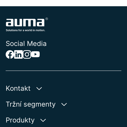
Social Media
Kontakt
AUMA Riester
Tržní segmenty
GmbH & Co. KG
Aumastr 1
Voda
Produkty
79379 Muellheim | Germany