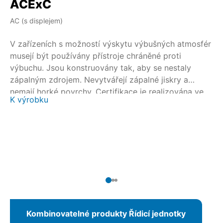
ACExC
A
AC (s displejem)
AM
V zařízeních s možností výskytu výbušných atmosfér
V 
musejí být používány přístroje chráněné proti
mu
výbuchu. Jsou konstruovány tak, aby se nestaly
vý
zápalným zdrojem. Nevytvářejí zápalné jiskry a
zá
nemají horké povrchy. Certifikace je realizována ve
ne
K výrobku
K 
spolupráci s národními a mezinárodními
sp
certifikačními orgány. Pro otočné servopohony
ce
SAEx/SAREx 07.2 – SAEx/SAREx 16.2 a kyvné pohony
SA
SQEx/SQREx 05.2 – SQEx/SQREx 14.2 je díky
SQ
AUMATIC ACExC 01.2 k dispozici ovládací jednotka
MA
servopohonu s integrovaným místním řídicím
se
centrem.
ce
Kombinovatelné produkty Řídicí jednotky