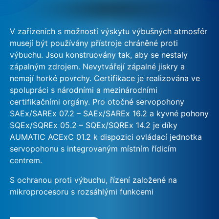
V zařízeních s možností výskytu výbušných atmosfér
musejí být používány přístroje chráněné proti
výbuchu. Jsou konstruovány tak, aby se nestaly
zápalným zdrojem. Nevytvářejí zápalné jiskry a
nemají horké povrchy. Certifikace je realizována ve
spolupráci s národními a mezinárodními
certifikačními orgány. Pro otočné servopohony
SAEx/SAREx 07.2 – SAEx/SAREx 16.2 a kyvné pohony
SQEx/SQREx 05.2 – SQEx/SQREx 14.2 je díky
AUMATIC ACExC 01.2 k dispozici ovládací jednotka
servopohonu s integrovaným místním řídicím
centrem.
S ochranou proti výbuchu, řízení založené na
mikroprocesoru s rozsáhlými funkcemi