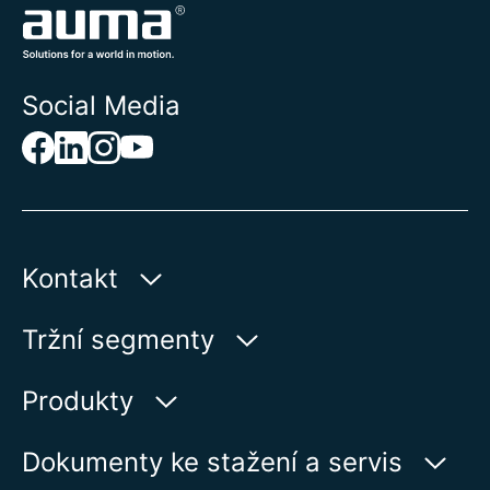
Social Media
Kontakt
AUMA Riester
Tržní segmenty
GmbH & Co. KG
Aumastr 1
Voda
Produkty
79379 Muellheim | Germany
Ropa a plyn
Vyhledávač výrobků
Dokumenty ke stažení a servis
Zobrazit na kartě
Výroba elektrické energie