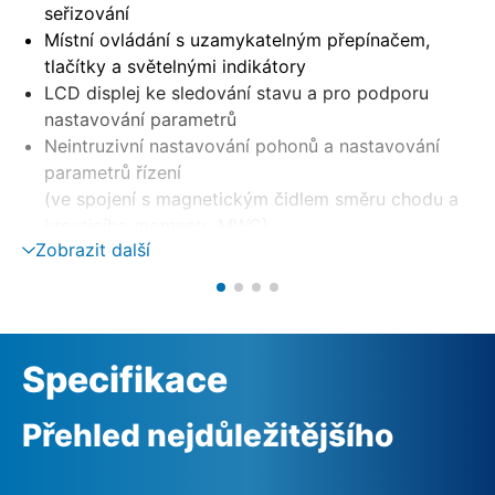
seřizování
Místní ovládání s uzamykatelným přepínačem,
tlačítky a světelnými indikátory
LCD displej ke sledování stavu a pro podporu
nastavování parametrů
Neintruzivní nastavování pohonů a nastavování
parametrů řízení
(ve spojení s magnetickým čidlem směru chodu a
krouticího momentu MWG)
Zobrazit další
oddělená montáž na nástěnném držáku
Ovládání motoru pomocí reverzních stykačů nebo
tyristorů
Monitorování fází s automatickou korekcí fází
externí napájení 24 V AC (volitelné)
Specifikace
Přehled nejdůležitějšího