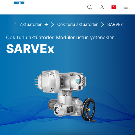
+
+
ler
Aktüatörler
Çok turlu aktüatörler
SARVEx
Arama
Global
Ürünler
Çok turlu aktüatörler, Modüler üstün yetenekler
Avrupa
Çözümler
SARVEx
Downloads
Asya ve Pasifik
Servis
Kuzey Amerika
Şirketler
İrtibat kurulacak kişi