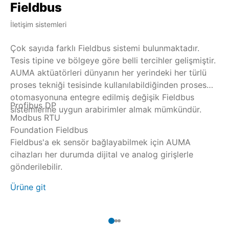
Fieldbus
H
İletişim sistemleri
Ind
Çok sayıda farklı Fieldbus sistemi bulunmaktadır.
HA
Tesis tipine ve bölgeye göre belli tercihler gelişmiştir.
ol
AUMA aktüatörleri dünyanın her yerindeki her türlü
il
proses tekniği tesisinde kullanılabildiğinden proses
ed
otomasyonuna entegre edilmiş değişik Fieldbus
an
Profibus DP
HA
sistemlerine uygun arabirimler almak mümkündür.
20
Modbus RTU
Op
şe
Foundation Fieldbus
si
ve
Fieldbus'a ek sensör bağlayabilmek için AUMA
ço
cihazları her durumda dijital ve analog girişlerle
bağ
Ür
gönderilebilir.
Ürüne git