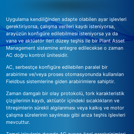
Uygulama kendiliğinden adapte olabilen ayar işlevleri
gerektiriyorsa, çalışma verileri kaydı isteniyorsa,
arayüzün konfigüre edilebilmesi isteniyorsa ya da
vana ve aktüatör ileri düzey teşhis ile bir Plant Asset
Management sistemine entegre edilecekse o zaman
AC doğru kontrol ünitesidir.
AC, serbestçe konfigüre edilebilen paralel bir
arabirime ve/veya proses otomasyonunda kullanılan
Fieldbus sistemlerine giden arabirimlere sahiptir.
Zaman damgalı bir olay protokolü, tork karakteristik
çizgilerinin kaydı, aktüatör içindeki sıcaklıkların ve
titreşimlerin sürekli algılanması veya kalkış ve motor
çalışma sürelerinin sayılması gibi arıza teşhis işlevleri
mevcuttur.
Temel işlevlerin dışında AC ayrıca özel gereksinimleri