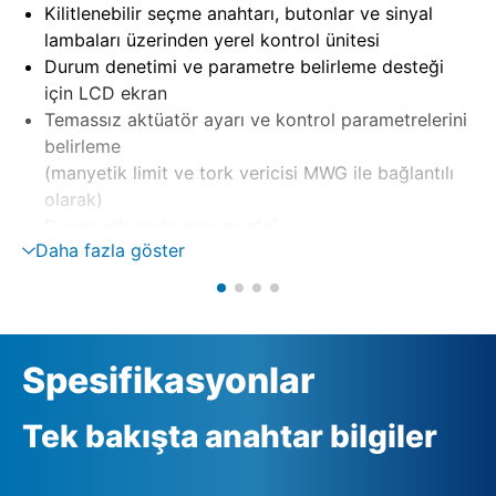
Kilitlenebilir seçme anahtarı, butonlar ve sinyal
lambaları üzerinden yerel kontrol ünitesi
Durum denetimi ve parametre belirleme desteği
için LCD ekran
Temassız aktüatör ayarı ve kontrol parametrelerini
belirleme
(manyetik limit ve tork vericisi MWG ile bağlantılı
olarak)
Duvar askısında ayrı montaj
Daha fazla göster
Tersleme kontaktörleri, tristörler üzerinden motor
kumandası
Otomatik faz düzeltme ile faz denetimi
Harici 24 V DC besleme (opsiyon)
Spesifikasyonlar
Tek bakışta anahtar bilgiler