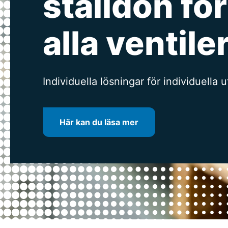
ställdon för
rörelse
Rådgivning och service under hela liv
Lösningar för alla marknadssegment -
kunder i fokus
alla ventile
Specialister på elektriska ställdon
Här kan du läsa mer
Här kan du läsa mer
Individuella lösningar för individuella
Här kan du läsa mer
Här kan du läsa mer