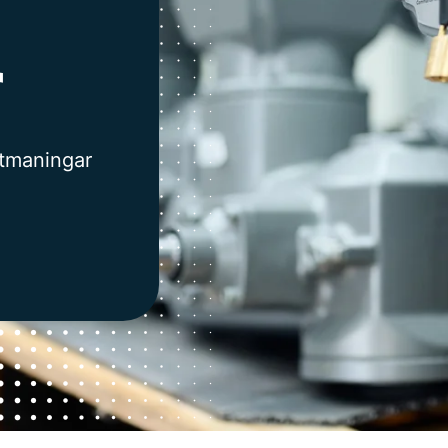
slängden
 med våra
r
 utmaningar