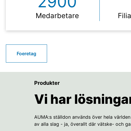
2900
Medarbetare
Fili
Foeretag
Produkter
Vi har lösningar
AUMA:s ställdon används över hela världen i
av alla slag - ja, överallt där vätske- och g