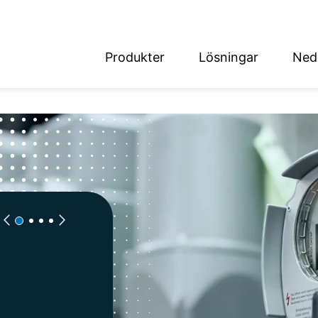
Produkter
Lösningar
Ned
English
Deutsch
det
i
ice