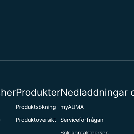
cher
Produkter
Nedladdningar 
Produktsökning
myAUMA
s
Produktöversikt
Serviceförfrågan
Sök kontaktperson