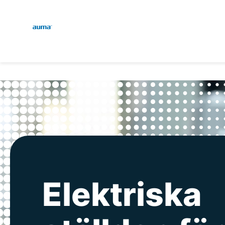
Global
Sök
Europa
Asien och Stillahavsområ
Nordamerika
Elektriska
Ett företag 
Global serv
Lösningar