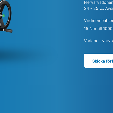
Flervarvsdonen 
S4 - 25 %. Även
Vridmomentso
15 Nm till 100
Variabelt varvta
Skicka för