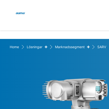
Global
Sök
Europa
+
+
Home
Lösningar
Marknadssegment
SARV
Asien och Stillahavsområ
Nordamerika