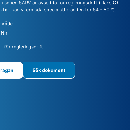
i serien SARV är avsedda för regleringsdrift (klass C)
 här kan vi erbjuda specialutföranden för S4 - 50 %.
mråde
0 Nm
l för regleringsdrift
frågan
Sök dokument