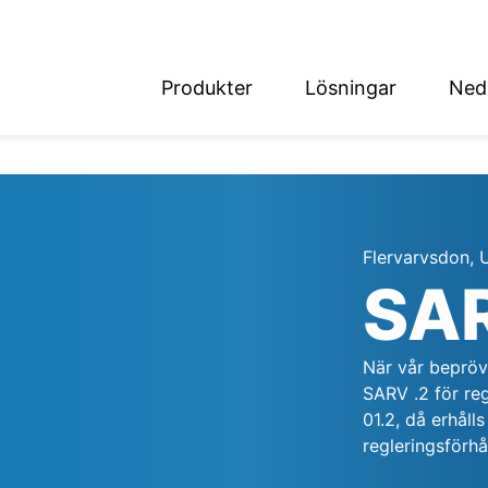
Produkter
Lösningar
Ned
English
Deutsch
Flervarvsdon, U
SA
det
När vår bepröv
SARV .2 för re
01.2, då erhåll
regleringsförh