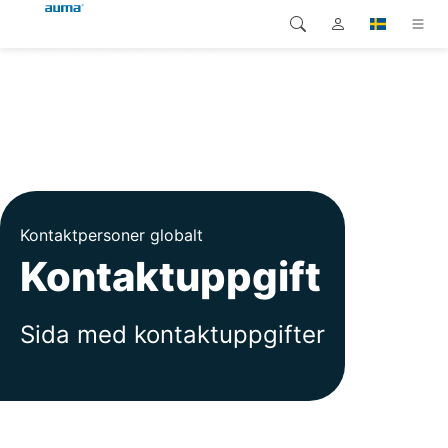
Sök
Global
Produkter
Europa
Lösningar
Nedladdningar
Asien och Stillahavsområdet
Kontaktpersoner globalt
Service
Nordamerika
Kontaktuppgift
Företag
Sida med kontaktuppgifter
Kontakt