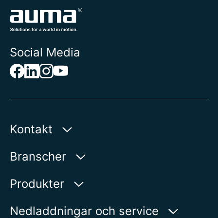
Social Media
Kontakt
AUMA Riester
Branscher
GmbH & Co. KG
Aumastr. 1
Vatten
Produkter
79379 Muellheim | Germany
Olja och gas
Produktsökning
Nedladdningar och service
Visa på karta