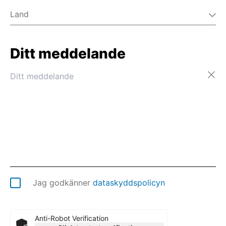
Land
Ditt meddelande
Afghanistan
Albanien
Algeriet
Amerikanska Jungfruöarna
Amerikanska Samoa
Andorra
Angola
Anguilla
Antarktis
Antigua och Barbuda
Argentina
Jag godkänner
dataskyddspolicyn
Armenien
Aruba
Australien
Anti-Robot Verification