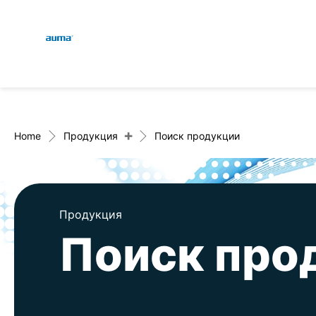
Global
Поиск
Европа
+
Home
Продукция
Поиск продукции
Азия и Тихий океан
Продукция
Поиск про
Северная Америка