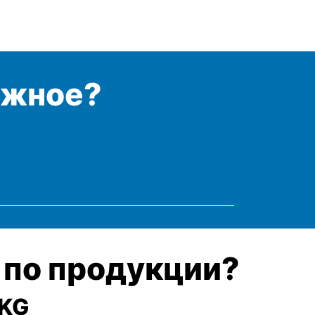
ужное?
 по продукции?
 KG