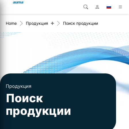
+
Home
Продукция
Поиск продукции
Поиск
Global
Продукция
Европа
Решения
Загрузки
Азия и Тихий океан
Сервисная служба
Северная Америка
Предприятие
Продукция
Поиск
Контакт
продукции