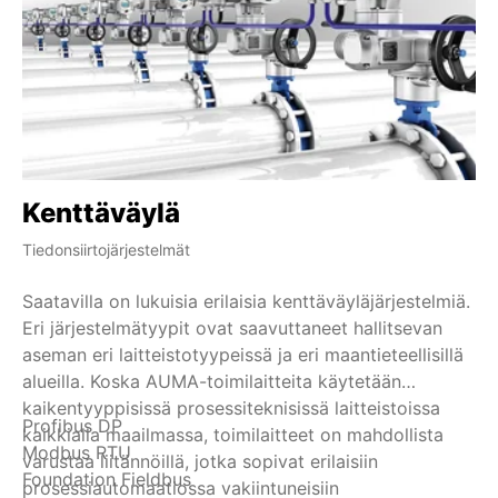
Kenttäväylä
H
Tiedonsiirtojärjestelmät
Ind
Saatavilla on lukuisia erilaisia kenttäväyläjärjestelmiä.
HA
Eri järjestelmätyypit ovat saavuttaneet hallitsevan
si
aseman eri laitteistotyypeissä ja eri maantieteellisillä
HA
alueilla. Koska AUMA-toimilaitteita käytetään
pä
kaikentyyppisissä prosessiteknisissä laitteistoissa
HA
Profibus DP
HA
kaikkialla maailmassa, toimilaitteet on mahdollista
an
Modbus RTU
Va
varustaa liitännöillä, jotka sopivat erilaisiin
20
Foundation Fieldbus
ol
prosessiautomaatiossa vakiintuneisiin
di