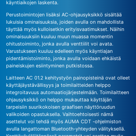
käyntiaikojen laskenta.
Perustoimintojen lisäksi AC-ohjausyksikkö sisältää
lukuisia ominaisuuksia, joiden avulla on mahdollista
täyttää myös kulloisetkin erityisvaatimukset. Näihin
ominaisuuksiin kuuluu muun muassa momentin
ohitustoiminto, jonka avulla venttiilit voi avata.
Varustukseen kuuluu edelleen myös käyntiajan
pidentämistoiminto, jonka avulla voidaan ehkäistä
paineiskujen esiintyminen putkistossa.
Laitteen AC 01.2 kehitystyön painopisteinä ovat olleet
käyttäjäystävällisyys ja toimilaitteiden helppo
integroitavuus automaatiojärjestelmään. Toimilaitteen
ohjausyksikkö on helppo mukauttaa käyttäjän
tarpeisiin suurikokoisen graafisen näyttöruudun
valikoiden opastuksella. Vaihtoehtoisesti nämä
asettelut voi tehdä myös AUMA CDT -ohjelmiston
avulla langattoman Bluetooth-yhteyden välityksellä.
Kenttäväyläliitännässä parametrit voi asettaa myös