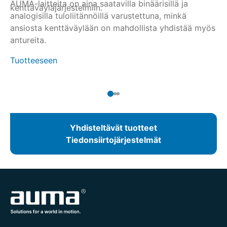
AUMA-laitteita on aina saatavilla binäärisillä ja
li
kenttäväyläjärjestelmiin.
ke
analogisilla tuloliitännöillä varustettuna, minkä
yh
pa
Tu
ansiosta kenttäväylään on mahdollista yhdistää myös
mA
antureita.
Tuotteeseen
Yhdisteltävät tuotteet
Tiedonsiirtojärjestelmät