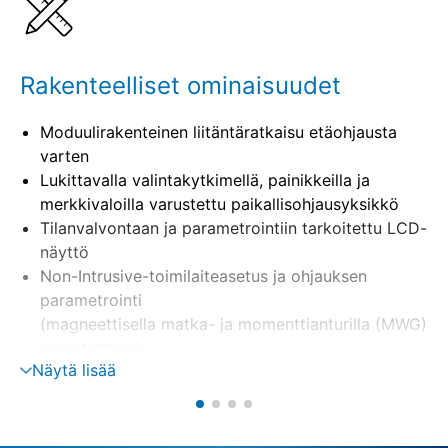
Yhdisteltävät tuotteet
Rakenteelliset ominaisuudet
Moduulirakenteinen liitäntäratkaisu etäohjausta
varten
Lukittavalla valintakytkimellä, painikkeilla ja
merkkivaloilla varustettu paikallisohjausyksikkö
Tilanvalvontaan ja parametrointiin tarkoitettu LCD-
näyttö
Non-Intrusive-toimilaiteasetus ja ohjauksen
parametrointi
(magneettisella matka- ja momenttianturilla (MWG)
varustettuna)
Näytä lisää
Erillisasennus seinäpidikkeeseen
Moottorin ohjaus suunnanvaihtokontaktorien,
tyristorien avulla
Vaiheenvalvonta, sis. automaattisen