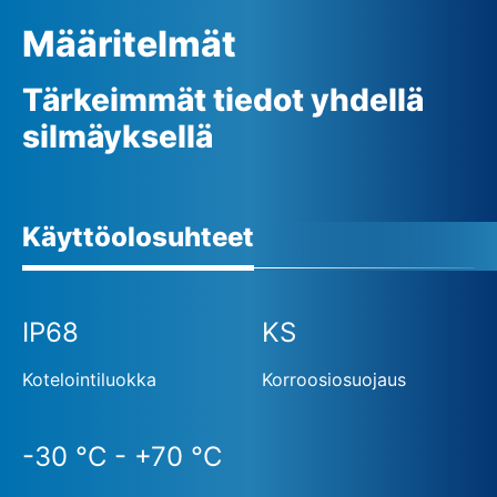
vaihekorjauksen
Määritelmät
Ulkoinen 24 V:n (DC) jännitteensyöttö (optio)
Tärkeimmät tiedot yhdellä
silmäyksellä
Käyttöolosuhteet
IP68
KS
Kotelointiluokka
Korroosiosuojaus
-30 °C - +70 °C