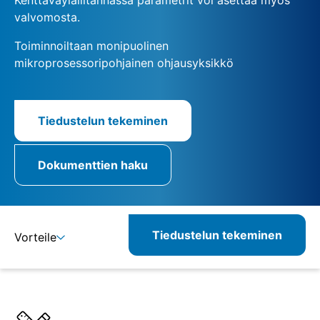
valvomosta.
Toiminnoiltaan monipuolinen
mikroprosessoripohjainen ohjausyksikkö
Tiedustelun tekeminen
Dokumenttien haku
Tiedustelun tekeminen
Vorteile
Lisätietoja
Määritelmät