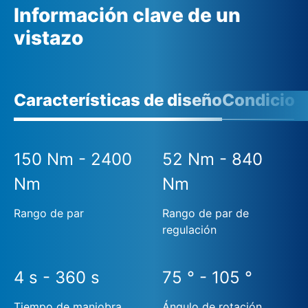
Información clave de un
vistazo
Características de diseño
Condicione
150 Nm - 2400
52 Nm - 840
Nm
Nm
Rango de par
Rango de par de
regulación
4 s - 360 s
75 ° - 105 °
Tiempo de maniobra
Ángulo de rotación