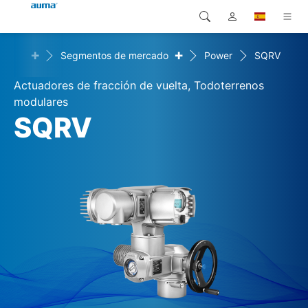
+
+
ciones
Segmentos de mercado
Power
SQRV
Búsqueda
Global
Productos
Actuadores de fracción de vuelta, Todoterrenos
Europa
Soluciones
modulares
SQRV
Descargas
Asia y Pacífico
Servicio
Norteamérica
Empresa
Contacto