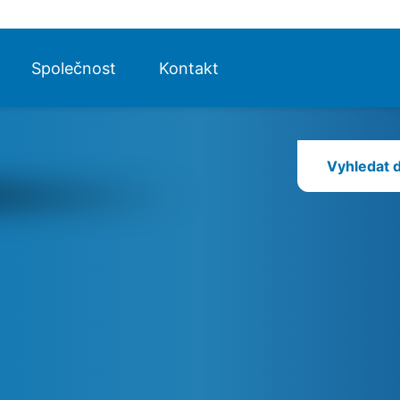
Je usnadněna k
terénních zaří
maximalizuje di
zvyšují transpa
Vyhledat 