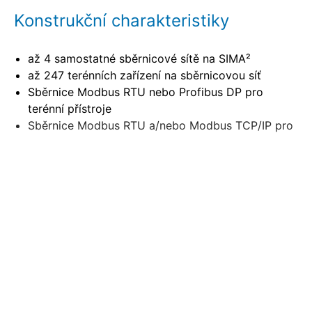
Konstrukční charakteristiky
až 4 samostatné sběrnicové sítě na SIMA²
až 247 terénních zařízení na sběrnicovou síť
Sběrnice Modbus RTU nebo Profibus DP pro
terénní přístroje
Sběrnice Modbus RTU a/nebo Modbus TCP/IP pro
řídící systém
Jednokanálové a redundantní liniové a kruhové
topologie
Systémová redundance pohotovostní režim Hot
Stand-by
Schránka pro instalaci do 19“ systémů
Zobrazit další