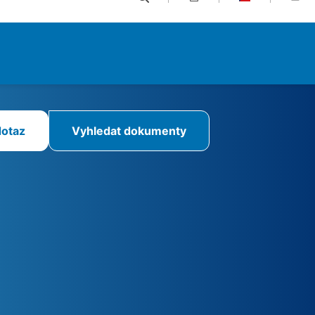
onfigurace, provoz a správa servopohonů a jiných
zení. Velké množství redundantních možností
sponibilitu zařízení. Obsáhlé diagnostické funkce
rentnost zařízení.
dotaz
Vyhledat dokumenty