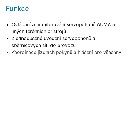
Funkce
Ovládání a monitorování servopohonů AUMA a
jiných terénních přístrojů
Zjednodušené uvedení servopohonů a
sběrnicových síti do provozu
Koordinace jízdních pokynů a hlášení pro všechny
servopohony
Centrální diagnostická funkce pro všechny
připojené servopohony
Manuální ovládání servopohonů přes HMI SIMA²
(bez řídící techniky)
Funkce Gateway pro různé komunikační systémy
Zobrazit další