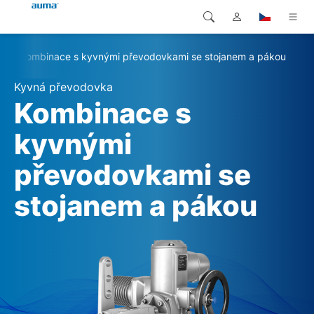
Kombinace s kyvnými převodovkami se stojanem a pákou
Vyhledávání
Global
Produkty
Kyvná převodovka
Evropa
Řešení
Kombinace s
Ke stažení
kyvnými
Asie a Pacifik
převodovkami se
Servis
Severní Amerika
stojanem a pákou
Společnost
Kontakt