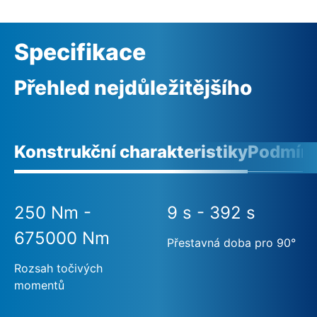
Specifikace
Přehled nejdůležitějšího
Konstrukční charakteristiky
Podmínk
250 Nm -
9 s - 392 s
675000 Nm
Přestavná doba pro 90°
Rozsah točivých
momentů