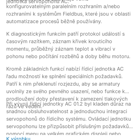
jednotka servopohonu AC.
do
konfigurovatelným paralelním rozhraním a/nebo
vy
rozhraními k systémům Fieldbus, které jsou v oblasti
po
automatizace procesů běžně používány.
hl
ko
K diagnostickým funkcím patří protokol událostí s
hl
časovým razítkem, záznam křivek krouticího
mí
momentu, průběžný záznam teplot a vibrací v
sy
pohonu nebo počítání rozběhů a doby běhu motoru.
20
Kromě základních funkcí nabízí řídicí jednotka AC
řadu možností ke splnění speciálních požadavků.
Patří k nim překlenutí rozjezdu, aby se armatury
uvolnily ze svého pevného usazení, nebo funkce k
prodloužení doby přestavení k zamezení tlakových
Při vývoji řídicí jednotky AC 01.2 byl kladen důraz na
rázů ve vedení.
snadnou obsluhovatelnost a jednoduchou integraci
servopohonů do řídicího systému. Ovládací jednotku
servopohonu lze přizpůsobit příslušným požadavkům
pomocí menu na velkém grafickém displeji nebo
K výrobku