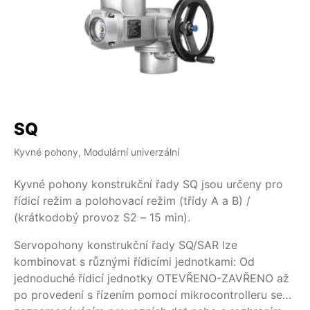
SQ
S
Kyvné pohony, Modulární univerzální
Ky
Kyvné pohony konstrukční řady SQ jsou určeny pro
Ky
řídicí režim a polohovací režim (třídy A a B) /
ko
(krátkodobý provoz S2 – 15 min).
Se
Servopohony konstrukční řady SQ/SAR lze
ko
kombinovat s různými řídicími jednotkami: Od
je
jednoduché řídicí jednotky OTEVŘENO-ZAVŘENO až
po
po provedení s řízením pomocí mikrocontrolleru se
za
K 