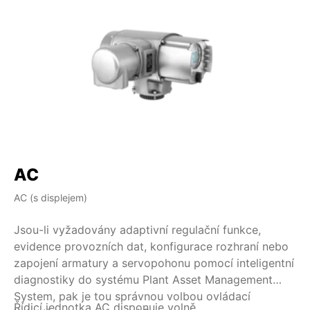
AC
AC (s displejem)
AM
Jsou-li vyžadovány adaptivní regulační funkce,
Je
evidence provozních dat, konfigurace rozhraní nebo
re
zapojení armatury a servopohonu pomocí inteligentní
sy
diagnostiky do systému Plant Asset Management
je
System, pak je tou správnou volbou ovládací
se
Řídicí jednotka AC disponuje volně
K 