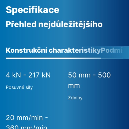
Specifikace
Přehled nejdůležitějšího
Konstrukční charakteristiky
Podmínk
4 kN - 217 kN
50 mm - 500
mm
Posuvné síly
Zdvihy
20 mm/min -
360 mm/min