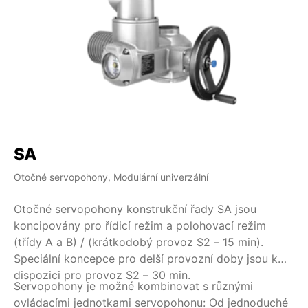
SA
S
Otočné servopohony, Modulární univerzální
Ot
Otočné servopohony konstrukční řady SA jsou
Ot
koncipovány pro řídicí režim a polohovací režim
ko
(třídy A a B) / (krátkodobý provoz S2 – 15 min).
Spec
Speciální koncepce pro delší provozní doby jsou k
ro
dispozici pro provoz S2 – 30 min.
Servopohony je možné kombinovat s různými
Se
ovládacími jednotkami servopohonu: Od jednoduché
ov