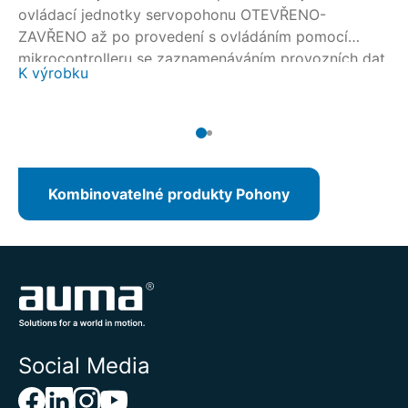
ovládací jednotky servopohonu OTEVŘENO-
ov
ZAVŘENO až po provedení s ovládáním pomocí
ZA
mikrocontrolleru se zaznamenáváním provozních dat
mi
K výrobku
K 
nebo s rozhraním Fieldbus.
ne
Kombinovatelné produkty Pohony
Social Media