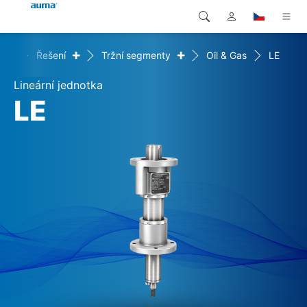
+
+
ome
Řešení
Tržní segmenty
Oil & Gas
LE
Vyhledávání
Global
Produkty
Lineární jednotka
Evropa
Řešení
LE
Ke stažení
Asie a Pacifik
Servis
Severní Amerika
Společnost
Kontakt