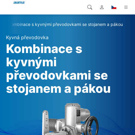
Kombinace s kyvnými převodovkami se stojanem a pákou
Vyhledávání
Global
Produkty
Kyvná převodovka
Evropa
Řešení
Kombinace s
Ke stažení
kyvnými
Asie a Pacifik
převodovkami se
Servis
Severní Amerika
stojanem a pákou
Společnost
Kontakt