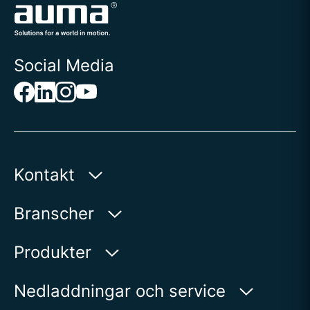
Social Media
Kontakt
AUMA Riester
Branscher
GmbH & Co. KG
Aumastr. 1
Vatten
Produkter
79379 Muellheim | Germany
Olja och gas
Produktsökning
Nedladdningar och service
Visa på karta
Energi