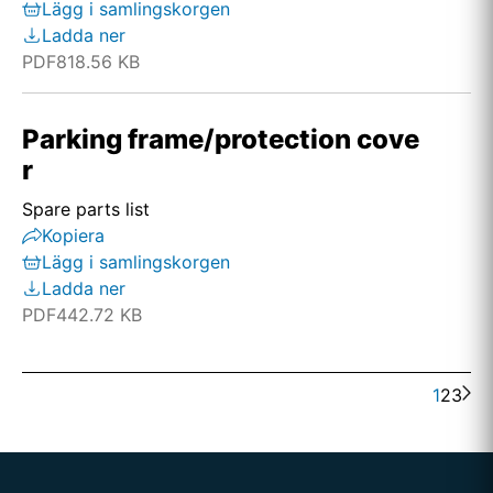
Lägg i samlingskorgen
Ladda ner
PDF
818.56 KB
Parking frame/protection cove
r
Spare parts list
Kopiera
Lägg i samlingskorgen
Ladda ner
PDF
442.72 KB
1
2
3