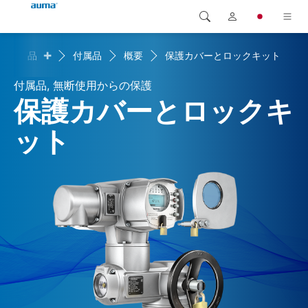
+
製品
付属品
概要
保護カバーとロックキット
検索
Global
製品
付属品, 無断使用からの保護
ヨーロッパ
ソリューション
保護カバーとロックキ
ダウンロード
ット
アジア・太平洋地域
サービス
北米
弊社概要
連絡先