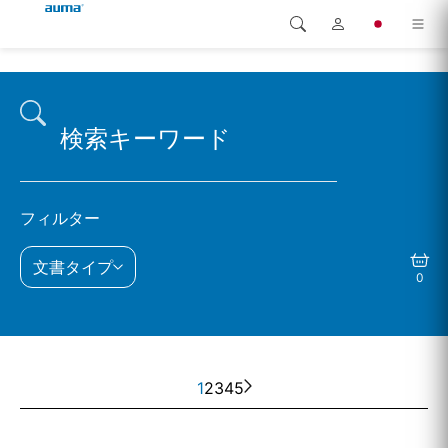
検索
Global
製品
ヨーロッパ
ソリューション
ダウンロード
アジア・太平洋地域
フィルター
サービス
北米
文書タイプ
0
弊社概要
連絡先
1
2
3
4
5