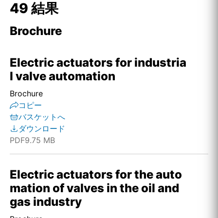
49 結果
Brochure
Electric actuators for industria
l valve automation
Brochure
コピー
バスケットへ
ダウンロード
PDF
9.75 MB
Electric actuators for the auto
mation of valves in the oil and
gas industry