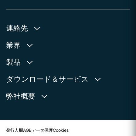
連絡先
AUMA Riester
業界
GmbH & Co. KG
Aumastr. 1
水利産業
製品
79379 Muellheim | Germany
石油・天然ガス
製品検索
ダウンロード＆サービス
地図上に表示
電力
製品概要
myAUMA
電話:
+49 7631 809 - 0
弊社概要
製造部門
メール:
info@auma.com
サービスリクエスト
海洋
お問い合わせフォーム
ニュースルーム
担当者を探す
発行人欄
AGB
データ保護
Cookies