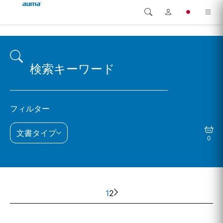
検索
Global
製品
ヨーロッパ
ソリューション
ダウンロード
アジア・太平洋地域
フィルター
サービス
北米
文書タイプ
0
弊社概要
連絡先
1
2