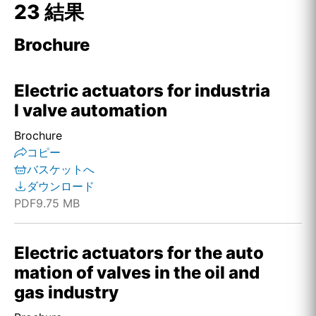
23 結果
Brochure
Electric actuators for industria
l valve automation
Brochure
コピー
バスケットへ
ダウンロード
PDF
9.75 MB
Electric actuators for the auto
mation of valves in the oil and
gas industry