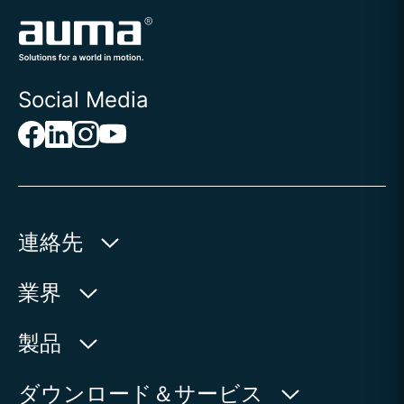
Social Media
連絡先
AUMA Riester
業界
GmbH & Co. KG
Aumastr. 1
水利産業
製品
79379 Muellheim | Germany
石油・天然ガス
製品検索
ダウンロード＆サービス
地図上に表示