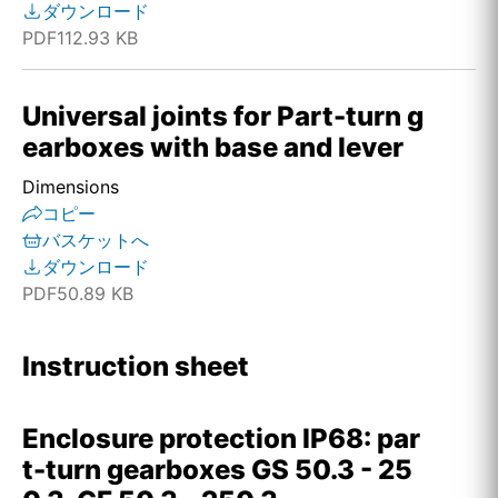
ダウンロード
PDF
112.93 KB
Universal joints for Part-turn g
earboxes with base and lever
Dimensions
コピー
バスケットへ
ダウンロード
PDF
50.89 KB
Instruction sheet
Enclosure protection IP68: par
t-turn gearboxes GS 50.3 - 25