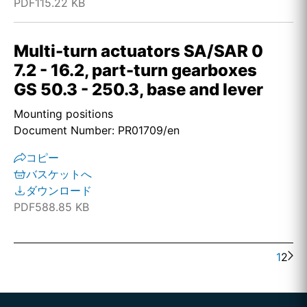
PDF
115.22 KB
Multi-turn actuators SA/SAR 0
7.2 - 16.2, part-turn gearboxes
GS 50.3 - 250.3, base and lever
Mounting positions
Document Number: PR01709/en
コピー
バスケットへ
ダウンロード
PDF
588.85 KB
1
2