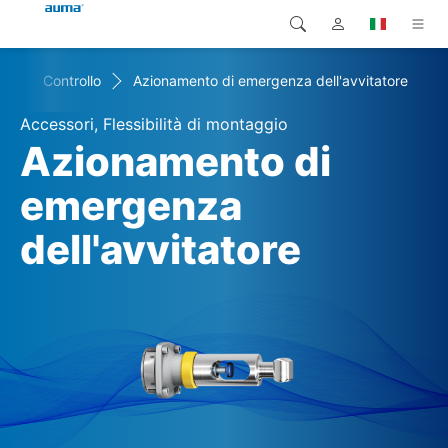
ri
Controllo
Azionamento di emergenza dell'avvitatore
Ricerca
Global
Prodotti
Accessori, Flessibilità di montaggio
Europa
Soluzioni
Azionamento di
Downloads
emergenza
Asia e Pacifico
dell'avvitatore
Servizio di assistenza
Nord America
Impresa
Contatto