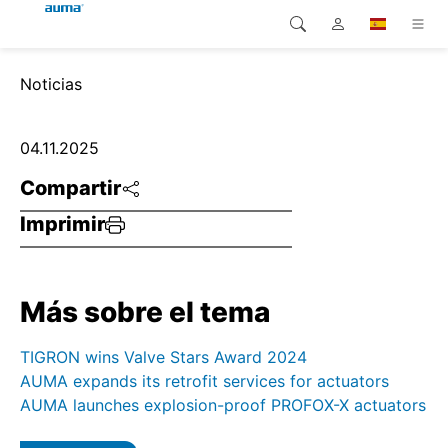
Búsqueda
Noticias
Global
Productos
Europa
Soluciones
04.11.2025
Compartir
Descargas
Asia y Pacífico
Imprimir
Servicio
Norteamérica
Empresa
Más sobre el tema
Contacto
TIGRON wins Valve Stars Award 2024
AUMA expands its retrofit services for actuators
AUMA launches explosion-proof PROFOX-X actuators