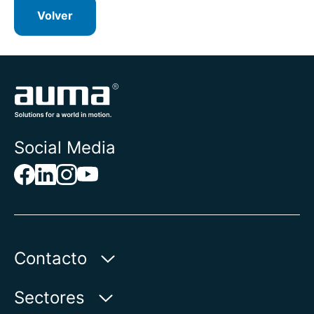
Volver
Social Media
Contacto
AUMA Riester
Sectores
GmbH & Co. KG