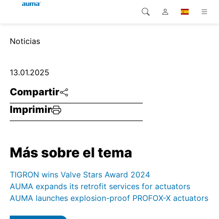
Búsqueda
Noticias
Global
Productos
Europa
Soluciones
13.01.2025
Compartir
Descargas
Asia y Pacífico
Imprimir
Servicio
Norteamérica
Empresa
Más sobre el tema
Contacto
TIGRON wins Valve Stars Award 2024
AUMA expands its retrofit services for actuators
AUMA launches explosion-proof PROFOX-X actuators