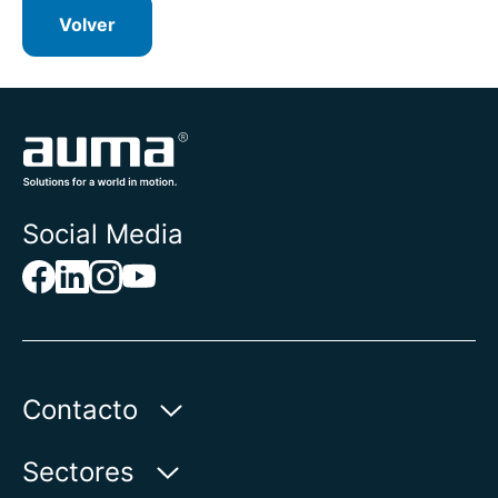
Volver
Social Media
Contacto
AUMA Riester
Sectores
GmbH & Co. KG