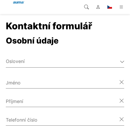
Kontaktní formulář
Vyhledávání
Global
Produkty
Osobní údaje
Evropa
Řešení
Ke stažení
Asie a Pacifik
Oslovení
Servis
Pán
Severní Amerika
Paní
Jméno
Společnost
Různé
Kontakt
Příjmení
Telefonní číslo