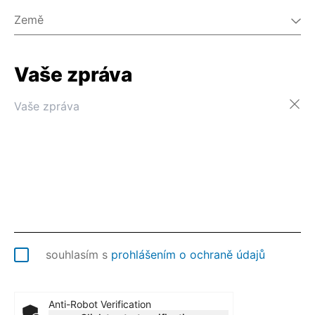
Země
Vaše zpráva
Afghánistán
Ålandy
Albánie
Alžírsko
Americká Samoa
Americké Panenské ostrovy
Andorra
Angola
Anguilla
Antarktida
Antigua a Barbuda
souhlasím s
prohlášením o ochraně údajů
Argentina
Arménie
Aruba
Anti-Robot Verification